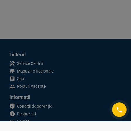
Link-uri
handyman
Service Centru
store
Magazine Regionale
article
Știri
people
Posturi vacante
Informații
beenhere
Condiții de garanție
phone
info
Despre noi
directions_car
Livrare
privacy_tip
Politica de confidențialitate