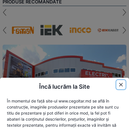
PRODUSE RECOMANDATE
Încă lucrăm la Site
În momentul de față site-ul www.cegoltar.md se află în
construcție, imaginile produselor prezentate pe site sunt cu
titlu de prezentare și pot diferi in orice mod, la fel pot fi
abateri la conținutul descrierilor, prețurilor, imaginilor și
textelor prezentate, pentru informații exacte vă invităm să
location_on
Magazin Electrix