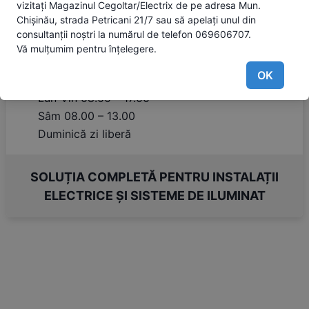
vizitați Magazinul Cegoltar/Electrix de pe adresa Mun.
Chișinău, strada Petricani 21/7 sau să apelați unul din
str. Petricani 21/8
consultanții noștri la numărul de telefon 069606707.
phone
069 606 707
Vă mulțumim pentru înțelegere.
access_time
Program de lucru
OK
Lun-Vin 08.00 – 17.00
Sâm 08.00 – 13.00
Duminică zi liberă
SOLUȚIA COMPLETĂ PENTRU INSTALAȚII
ELECTRICE ȘI SISTEME DE ILUMINAT